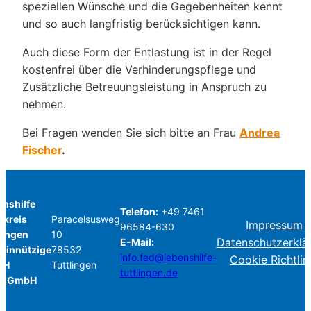
speziellen Wünsche und die Gegebenheiten kennt
und so auch langfristig berücksichtigen kann.
Auch diese Form der Entlastung ist in der Regel
kostenfrei über die Verhinderungspflege und
Zusätzliche Betreuungsleistung in Anspruch zu
nehmen.
Bei Fragen wenden Sie sich bitte an Frau
Andrea
Fischer
.
nshilfe
Telefon:
+49 7461
dkreis
Paracelsusweg
Impressum
96584-630
lingen
10
Datenschutzerklä
E-Mail:
einnützige
78532
info.fed@lebenshilfe-
Cookie Richtlin
bH
Tuttlingen
tuttlingen.de
 gGmbH