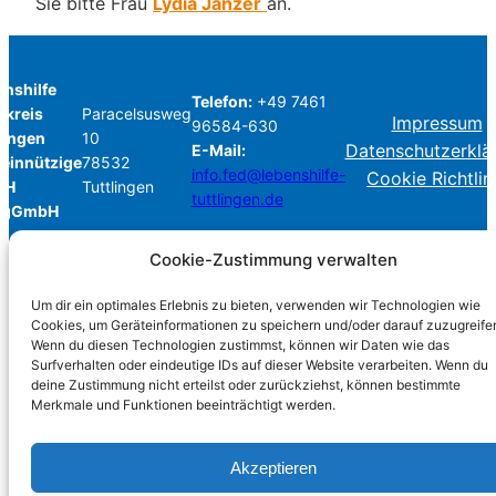
Sie bitte Frau
Lydia Janzer
an.
nshilfe
Telefon:
+49 7461
dkreis
Paracelsusweg
Impressum
96584-630
lingen
10
Datenschutzerklä
E-Mail:
einnützige
78532
info.fed@lebenshilfe-
Cookie Richtlin
bH
Tuttlingen
tuttlingen.de
 gGmbH
Cookie-Zustimmung verwalten
©2024 Lebenshilfe Tuttlingen
Um dir ein optimales Erlebnis zu bieten, verwenden wir Technologien wie
Cookies, um Geräteinformationen zu speichern und/oder darauf zuzugreife
Wenn du diesen Technologien zustimmst, können wir Daten wie das
Surfverhalten oder eindeutige IDs auf dieser Website verarbeiten. Wenn du
deine Zustimmung nicht erteilst oder zurückziehst, können bestimmte
Merkmale und Funktionen beeinträchtigt werden.
Akzeptieren